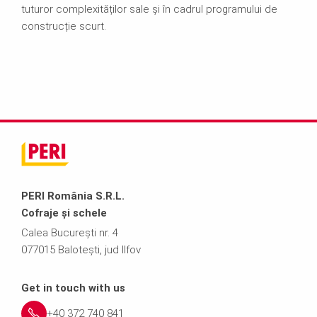
tuturor complexităților sale și în cadrul programului de
construcție scurt.
PERI România S.R.L.
Cofraje și schele
Calea București nr. 4
077015 Balotești, jud Ilfov
Get in touch with us
+40 372 740 841