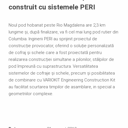
construit cu sistemele PERI
Noul pod hobanat peste Rio Magdalena are 2,3 km
lungime și, după finalizare, va fi cel mai lung pod rutier din
Columbia. Inginerii PERI au sprijinit proiectul de
construcție provocator, oferind o soluție personalizată
de cofraj și schele care a fost proiectată pentru
realizarea construcției simultane a pilonilor, stâlpilor de
pod împreună cu suprastructura. Versatilitatea
sistemelor de cofraje și schele, precum și posibilitatea
de combinare cu VARIOKIT Engineering Construction Kit
au facilitat scurtarea timpilor de asamblare, in special a
geometriilor complexe.