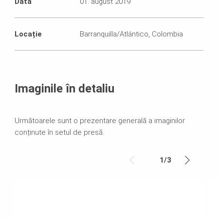
Data
01. august 2019
Locație
Barranquilla/Atlántico, Colombia
Imaginile în detaliu
Următoarele sunt o prezentare generală a imaginilor
conținute în setul de presă.
1
/
3