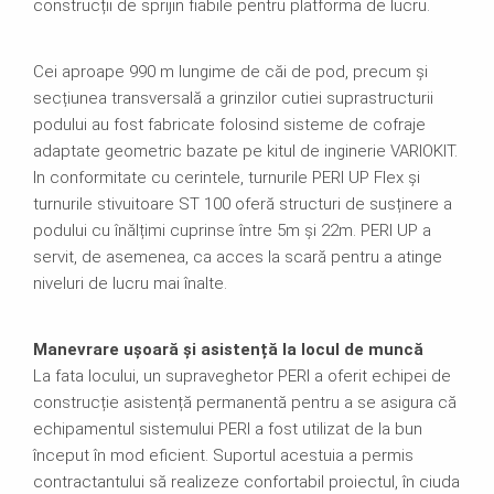
construcții de sprijin fiabile pentru platforma de lucru.
Cei aproape 990 m lungime de căi de pod, precum și
secțiunea transversală a grinzilor cutiei suprastructurii
podului au fost fabricate folosind sisteme de cofraje
adaptate geometric bazate pe kitul de inginerie VARIOKIT.
In conformitate cu cerintele, turnurile PERI UP Flex și
turnurile stivuitoare ST 100 oferă structuri de susținere a
podului cu înălțimi cuprinse între 5m și 22m. PERI UP a
servit, de asemenea, ca acces la scară pentru a atinge
niveluri de lucru mai înalte.
Manevrare ușoară și asistență la locul de muncă
La fata locului, un supraveghetor PERI a oferit echipei de
construcție asistență permanentă pentru a se asigura că
echipamentul sistemului PERI a fost utilizat de la bun
început în mod eficient. Suportul acestuia a permis
contractantului să realizeze confortabil proiectul, în ciuda