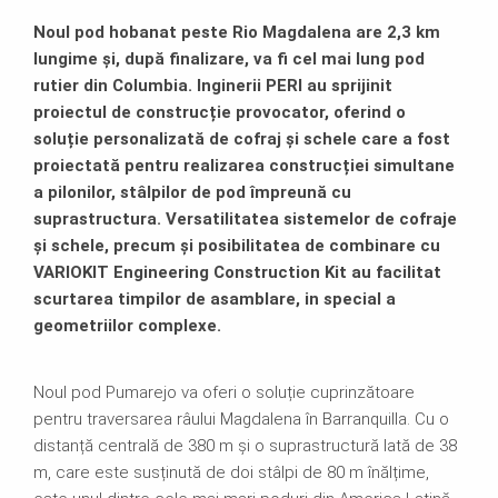
Noul pod hobanat peste Rio Magdalena are 2,3 km
lungime și, după finalizare, va fi cel mai lung pod
rutier din Columbia. Inginerii PERI au sprijinit
proiectul de construcție provocator, oferind o
soluție personalizată de cofraj și schele care a fost
proiectată pentru realizarea construcției simultane
a pilonilor, stâlpilor de pod împreună cu
suprastructura. Versatilitatea sistemelor de cofraje
și schele, precum și posibilitatea de combinare cu
VARIOKIT Engineering Construction Kit au facilitat
scurtarea timpilor de asamblare, in special a
geometriilor complexe.
Noul pod Pumarejo va oferi o soluție cuprinzătoare
pentru traversarea râului Magdalena în Barranquilla. Cu o
distanță centrală de 380 m și o suprastructură lată de 38
m, care este susținută de doi stâlpi de 80 m înălțime,