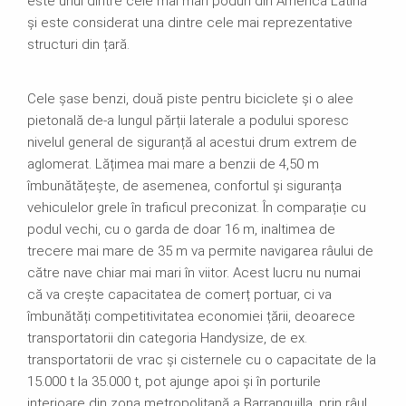
este unul dintre cele mai mari poduri din America Latină
și este considerat una dintre cele mai reprezentative
structuri din țară.
Cele șase benzi, două piste pentru biciclete și o alee
pietonală de-a lungul părții laterale a podului sporesc
nivelul general de siguranță al acestui drum extrem de
aglomerat. Lățimea mai mare a benzii de 4,50 m
îmbunătățește, de asemenea, confortul și siguranța
vehiculelor grele în traficul preconizat. În comparație cu
podul vechi, cu o garda de doar 16 m, inaltimea de
trecere mai mare de 35 m va permite navigarea râului de
către nave chiar mai mari în viitor. Acest lucru nu numai
că va crește capacitatea de comerț portuar, ci va
îmbunătăți competitivitatea economiei țării, deoarece
transportatorii din categoria Handysize, de ex.
transportatorii de vrac și cisternele cu o capacitate de la
15.000 t la 35.000 t, pot ajunge apoi și în porturile
interioare din zona metropolitană a Barranquilla, prin râul