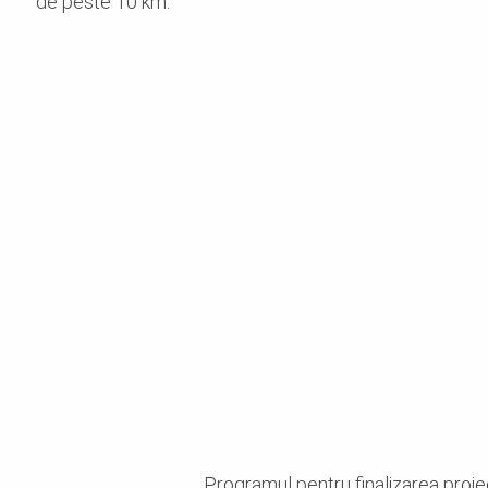
de peste 10 km.
Programul pentru finalizarea proiec