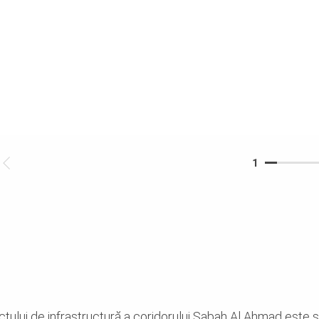
1
tului de infrastructură a coridorului Sabah Al Ahmad este so