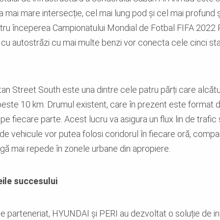
 mai mare intersecție, cel mai lung pod și cel mai profund și
pentru începerea Campionatului Mondial de Fotbal FIFA 2022
 cu autostrăzi cu mai multe benzi vor conecta cele cinci st
an Street South este una dintre cele patru părți care alcătu
este 10 km. Drumul existent, care în prezent este format din
pe fiecare parte. Acest lucru va asigura un flux lin de trafic 
e vehicule vor putea folosi coridorul în fiecare oră, compar
ngă mai repede în zonele urbane din apropiere.
eile succesului
pe parteneriat, HYUNDAI și PERI au dezvoltat o soluție de i