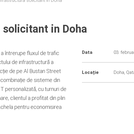
nfrastructura solicitant in Doha
 solicitant in Doha
Data
03. februa
a întrerupe fluxul de trafic
tului de infrastructură a
cție de pe Al Bustan Street
Locație
Doha, Qat
o combinație de sisteme din
T personalizată, cu turnuri de
, clientul a profitat din plin
 schela pentru economisirea