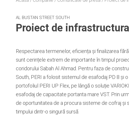
Acasă
Companie
Comunicate de presă
Proiect de i
AL BUSTAN STREET SOUTH
Proiect de infrastructura
Respectarea termenelor, eficiența și finalizarea fără 
sunt cerințele extrem de importante în timpul proiec
coridorului Sabah Al Ahmad. Pentru faza de constru
South, PERI a folosit sistemul de esafodaj PD 8 și 
portofoliul PERI UP Flex, pe lângă o soluție VARIOKI
esafodaj de capacitate portanta mare VST. Prin urmare
de oportunitatea de a procura sisteme de cofraj și
timpului dintr-o singură sursă.