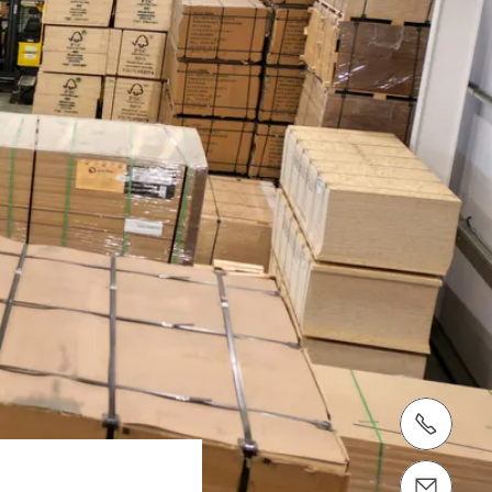
Apelați-ne +40 372 740 841
Contactaţi-ne info@peri.ro