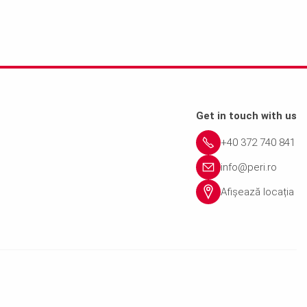
Get in touch with us
+40 372 740 841
info@peri.ro
Afișează locația