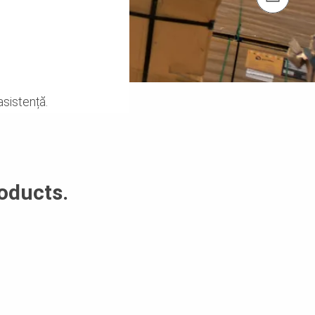
asistență.
oducts.