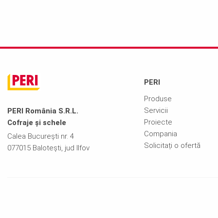
PERI
Produse
Servicii
PERI România S.R.L.
Proiecte
Cofraje și schele
Compania
Calea București nr. 4
Solicitați o ofertă
077015 Balotești, jud Ilfov
Informații legale
Politica de confidențialitate
Termeni și condiții
GDPR
Contact
Cookies