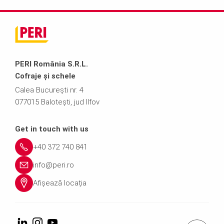
PERI România S.R.L.
Cofraje și schele
Calea București nr. 4
077015 Balotești, jud Ilfov
Get in touch with us
+40 372 740 841
info@peri.ro
Afișează locația