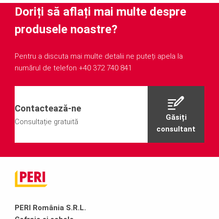
Doriți să aflați mai multe despre
produsele noastre?
Pentru a discuta mai multe detalii ne puteți apela la
numărul de telefon +40 372 740 841
Contactează-ne
Găsiți
Consultație gratuită
consultant
PERI România S.R.L.