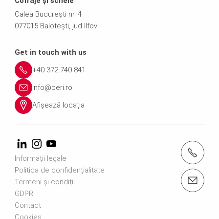
Cofraje și schele
Calea București nr. 4
077015 Balotești, jud Ilfov
Get in touch with us
+40 372 740 841
info@peri.ro
Afișează locația
Apelați-ne +40 372 740 841
Informații legale
Politica de confidențialitate
Contactaţi-ne info@peri.ro
Termeni și condiții
GDPR
Contact
Cookies