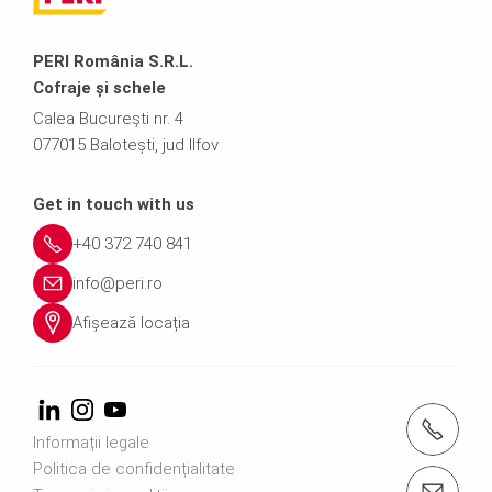
PERI România S.R.L.
Cofraje și schele
Calea București nr. 4
077015 Balotești, jud Ilfov
Get in touch with us
+40 372 740 841
info@peri.ro
Afișează locația
Apelați-ne +40 372 740 841
Informații legale
Politica de confidențialitate