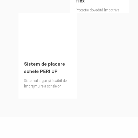
Flex
Protecție dovedită împotriva
efectelor vremii cu sistemul de
grinzi cu zăbrele - potrivit și
pentru deschideri mari
Sistem de placare
schele PERI UP
Sistemul sigur și flexibil de
împrejmuire a schelelor