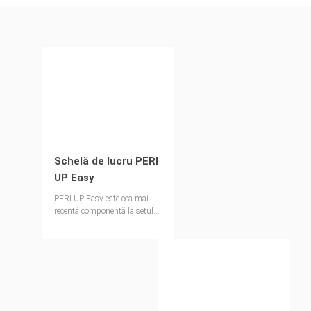
Schelă de lucru PERI
UP Easy
PERI UP Easy este cea mai
recentă componentă la setul
de cadre de schelă PERI UP,
conceput pentru a îmbunătăți
atât siguranța, cât și
productivitatea pentru
lucrările la fațade.