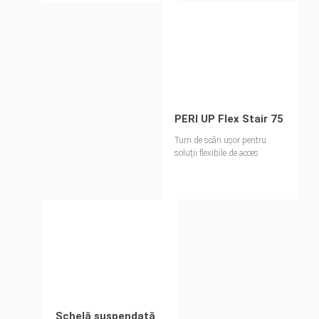
PERI UP Flex Stair 75
Turn de scări ușor pentru
soluții flexibile de acces
Schelă suspendată