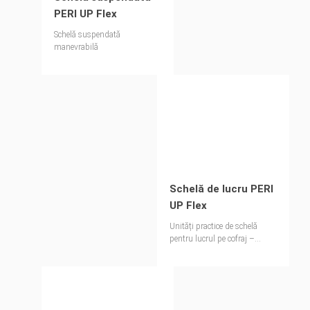
PERI UP Flex
Schelă suspendată
manevrabilă
Schelă de lucru PERI
UP Flex
Unități practice de schelă
pentru lucrul pe cofraj –
extrem de stabile fără balast
sau ancore