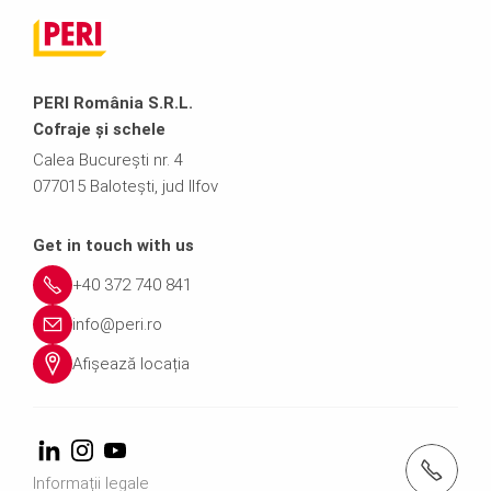
PERI România S.R.L.
Cofraje și schele
Calea București nr. 4
077015 Balotești, jud Ilfov
Get in touch with us
+40 372 740 841
info@peri.ro
Afișează locația
Apelați-ne +40 372 740 841
Informații legale