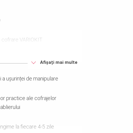
e
e cofrare VARIOKIT
frarea tablierului pe zonele
Afișați mai multe
și a ușurinței de manipulare
 compus din grinzi - pentru
or practice ale cofrajelor
ablierului
ngime la fiecare 4-5 zile