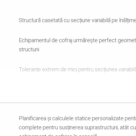
Structură casetată cu secțiune variabilă pe înălțim
Echipamentul de cofraj urmărește perfect geometr
structurii
Toleranțe extrem de mici pentru secțiunea variabil
2 cadre mobile de 13 m lungime
Planificarea și calculele statice personalizate pentr
complete pentru susținerea suprastructurii, atât cu