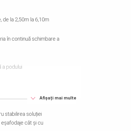
e, de la 2,50m la 6,10m
ia în continuă schimbare a
ă a podului
Afișați mai multe
u stabilirea soluției
 eșafodaje cât și cu