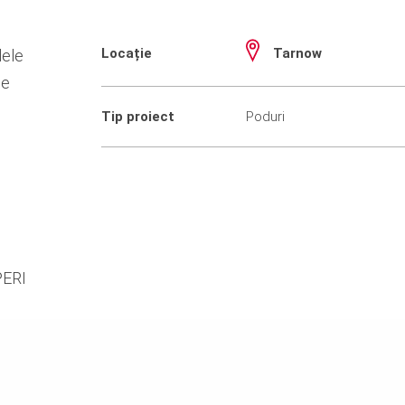
Locație
Tarnow
lele
pe
Tip proiect
Poduri
 PERI