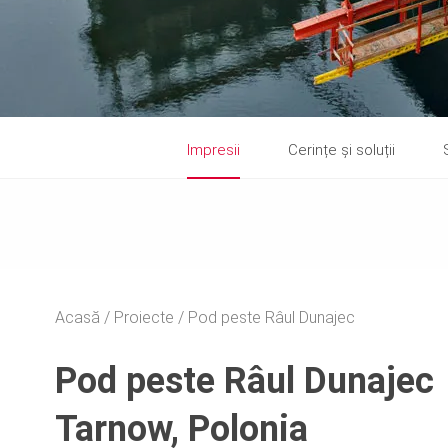
Impresii
Cerințe și soluții
Acasă
Proiecte
Pod peste Râul Dunajec
Pod peste Râul Dunajec
Tarnow, Polonia