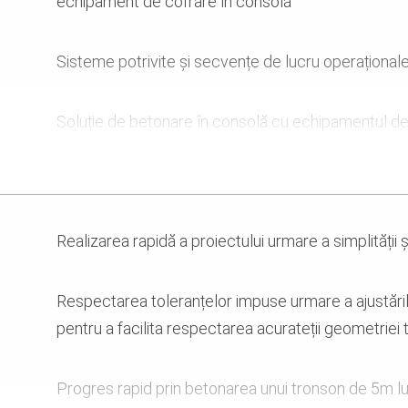
echipament de cofrare în consolă
Sisteme potrivite și secvențe de lucru operațional
Soluție de betonare în consolă cu echipamentul d
Eșafodaje pentru susținerea cofrajului utilizat la co
de deschidere marginale
Realizarea rapidă a proiectului urmare a simplității 
Maximă adaptabilitate a soluției de cofrare - cofraj
secțiunea variabilă a suprastructurii
Respectarea toleranțelor impuse urmare a ajustăril
pentru a facilita respectarea acurateții geometriei t
Progres rapid prin betonarea unui tronson de 5m lu