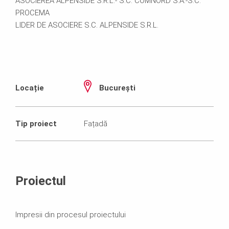
ASOCIEREA ALPENSIDE S.R.L.- S.C. COMNORD S.A.-S.C.
PROCEMA
LIDER DE ASOCIERE S.C. ALPENSIDE S.R.L.
Locație
București
Tip proiect
Fațadă
Proiectul
Impresii din procesul proiectului