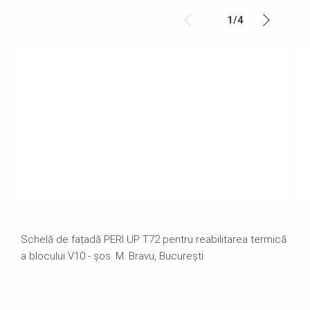
1
/
4
Schelă de fațadă PERI UP T72 pentru reabilitarea termică
a blocului V10 - șos. M. Bravu, București