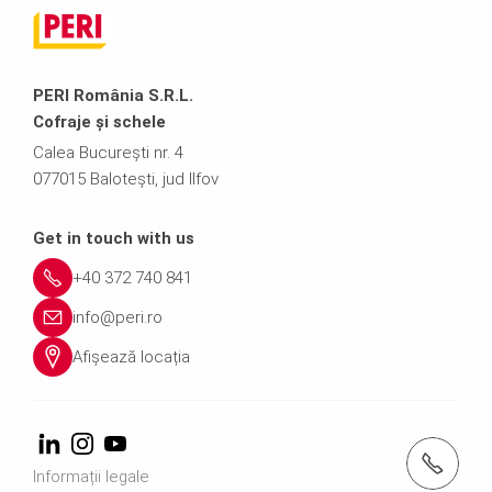
PERI România S.R.L.
Cofraje și schele
Calea București nr. 4
077015 Balotești, jud Ilfov
Get in touch with us
+40 372 740 841
info@peri.ro
Afișează locația
Apelați-ne +40 372 740 841
Informații legale