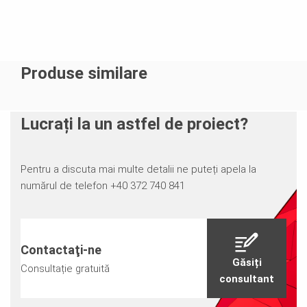
Sistem de schelă de fațadă ce poate fi asamblată rapid
Produse similare
Sistem de schelă ce oferă siguranță la montaj prin
montarea în avans a barelor cu rol de mână curentă și a
podinilor cu auto-fixare
Lucrați la un astfel de proiect?
Pentru a discuta mai multe detalii ne puteți apela la
numărul de telefon +40 372 740 841
Contactaţi-ne
Găsiți
Consultație gratuită
consultant