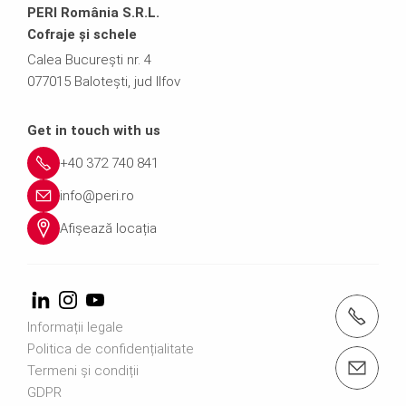
PERI România S.R.L.
Cofraje și schele
Calea București nr. 4
077015 Balotești, jud Ilfov
Get in touch with us
+40 372 740 841
info@peri.ro
Afișează locația
Apelați-ne +40 372 740 841
Informații legale
Politica de confidențialitate
Contactaţi-ne info@peri.ro
Termeni și condiții
GDPR