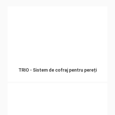
Sistem de sprijinire MULTIPROP, utilizat ca turn de
susținere ușor și rezistent.
TRIO - Sistem de cofraj pentru pereți