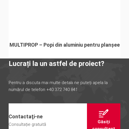
MULTIPROP – Popi din aluminiu pentru planșee
Lucrați la un astfel de proiect?
Pentru a discuta mai multe detalii ne puteți apela la
numărul de telefon +40 372 740 841
Contactaţi-ne
Găsiți
Consultație gratuită
consultant