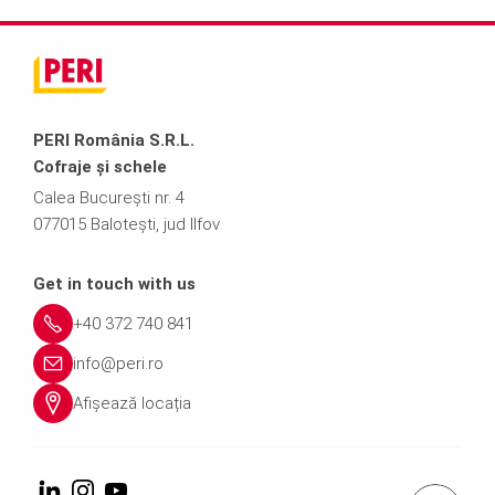
PERI România S.R.L.
Cofraje și schele
Calea București nr. 4
077015 Balotești, jud Ilfov
Get in touch with us
+40 372 740 841
info@peri.ro
Afișează locația