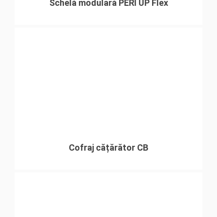
Schelă modulară PERI UP Flex
Cofraj cățărător CB